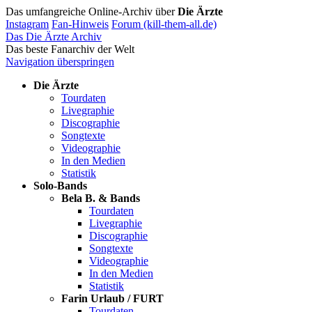
Das umfangreiche Online-Archiv über
Die Ärzte
Instagram
Fan-Hinweis
Forum (kill-them-all.de)
Das Die Ärzte Archiv
Das beste Fanarchiv der Welt
Navigation überspringen
Die Ärzte
Tourdaten
Livegraphie
Discographie
Songtexte
Videographie
In den Medien
Statistik
Solo-Bands
Bela B. & Bands
Tourdaten
Livegraphie
Discographie
Songtexte
Videographie
In den Medien
Statistik
Farin Urlaub / FURT
Tourdaten