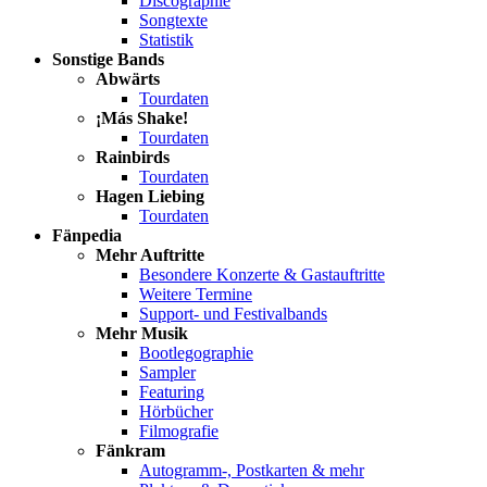
Discographie
Songtexte
Statistik
Sonstige Bands
Abwärts
Tourdaten
¡Más Shake!
Tourdaten
Rainbirds
Tourdaten
Hagen Liebing
Tourdaten
Fänpedia
Mehr Auftritte
Besondere Konzerte & Gastauftritte
Weitere Termine
Support- und Festivalbands
Mehr Musik
Bootlegographie
Sampler
Featuring
Hörbücher
Filmografie
Fänkram
Autogramm-, Postkarten & mehr