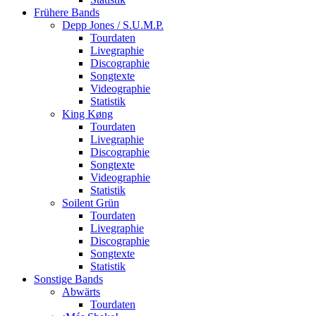
Frühere Bands
Depp Jones / S.U.M.P.
Tourdaten
Livegraphie
Discographie
Songtexte
Videographie
Statistik
King Køng
Tourdaten
Livegraphie
Discographie
Songtexte
Videographie
Statistik
Soilent Grün
Tourdaten
Livegraphie
Discographie
Songtexte
Statistik
Sonstige Bands
Abwärts
Tourdaten