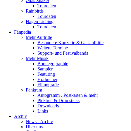
¡Más Shake!
Tourdaten
Rainbirds
Tourdaten
Hagen Liebing
Tourdaten
Fänpedia
Mehr Auftritte
Besondere Konzerte & Gastauftritte
Weitere Termine
Support- und Festivalbands
Mehr Musik
Bootlegographie
Sampler
Featuring
Hörbücher
Filmografie
Fänkram
Autogramm-, Postkarten & mehr
Plektren & Drumsticks
Downloads
Links
Archiv
News - Archiv
Über uns