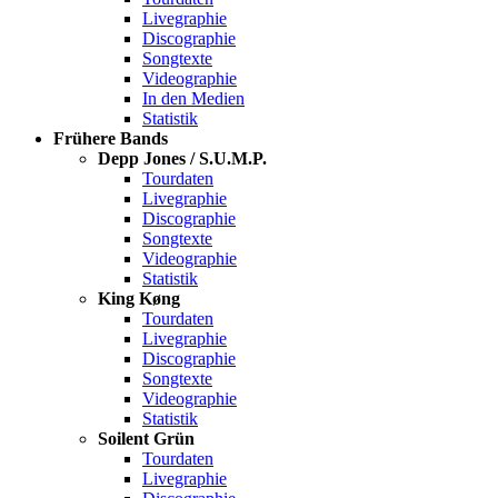
Livegraphie
Discographie
Songtexte
Videographie
In den Medien
Statistik
Frühere Bands
Depp Jones / S.U.M.P.
Tourdaten
Livegraphie
Discographie
Songtexte
Videographie
Statistik
King Køng
Tourdaten
Livegraphie
Discographie
Songtexte
Videographie
Statistik
Soilent Grün
Tourdaten
Livegraphie