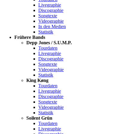
Livegraphie
Discographie
Songtexte
Videographie
In den Medien
Statistik
Frühere Bands
Depp Jones / S.U.M.P.
Tourdaten
Livegraphie
Discographie
Songtexte
Videographie
Statistik
King Køng
Tourdaten
Livegraphie
Discographie
Songtexte
Videographie
Statistik
Soilent Grün
Tourdaten
Livegraphie