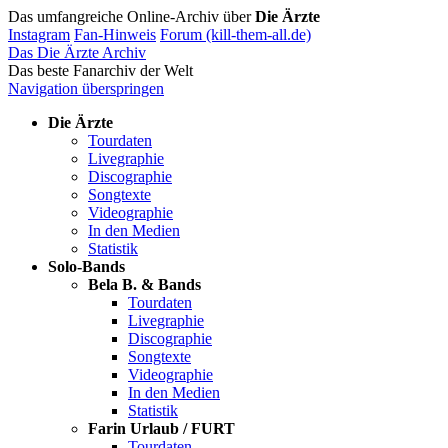
Das umfangreiche Online-Archiv über
Die Ärzte
Instagram
Fan-Hinweis
Forum (kill-them-all.de)
Das Die Ärzte Archiv
Das beste Fanarchiv der Welt
Navigation überspringen
Die Ärzte
Tourdaten
Livegraphie
Discographie
Songtexte
Videographie
In den Medien
Statistik
Solo-Bands
Bela B. & Bands
Tourdaten
Livegraphie
Discographie
Songtexte
Videographie
In den Medien
Statistik
Farin Urlaub / FURT
Tourdaten