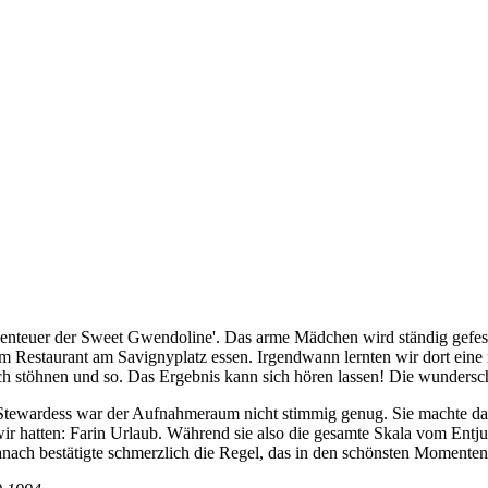
enteuer der Sweet Gwendoline'. Das arme Mädchen wird ständig gefessel
 Restaurant am Savignyplatz essen. Irgendwann lernten wir dort eine n
sch stöhnen und so. Das Ergebnis kann sich hören lassen! Die wundersc
tewardess war der Aufnahmeraum nicht stimmig genug. Sie machte das 
ir hatten: Farin Urlaub. Während sie also die gesamte Skala vom Entj
anach bestätigte schmerzlich die Regel, das in den schönsten Momenten