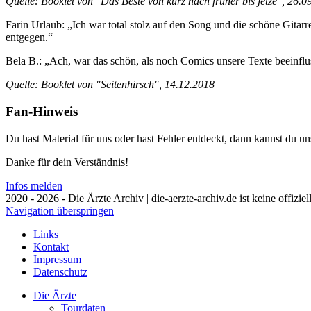
Quelle: Booklet von "Das Beste von kurz nach früher bis jetze", 26.0
Farin Urlaub: „Ich war total stolz auf den Song und die schöne Gitar
entgegen.“
Bela B.: „Ach, war das schön, als noch Comics unsere Texte beeinflu
Quelle: Booklet von "Seitenhirsch", 14.12.2018
Fan-Hinweis
Du hast Material für uns oder hast Fehler entdeckt, dann kannst du 
Danke für dein Verständnis!
Infos melden
2020 - 2026 - Die Ärzte Archiv | die-aerzte-archiv.de ist keine offizie
Navigation überspringen
Links
Kontakt
Impressum
Datenschutz
Die Ärzte
Tourdaten