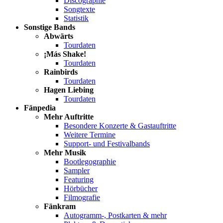
Discographie
Songtexte
Statistik
Sonstige Bands
Abwärts
Tourdaten
¡Más Shake!
Tourdaten
Rainbirds
Tourdaten
Hagen Liebing
Tourdaten
Fänpedia
Mehr Auftritte
Besondere Konzerte & Gastauftritte
Weitere Termine
Support- und Festivalbands
Mehr Musik
Bootlegographie
Sampler
Featuring
Hörbücher
Filmografie
Fänkram
Autogramm-, Postkarten & mehr