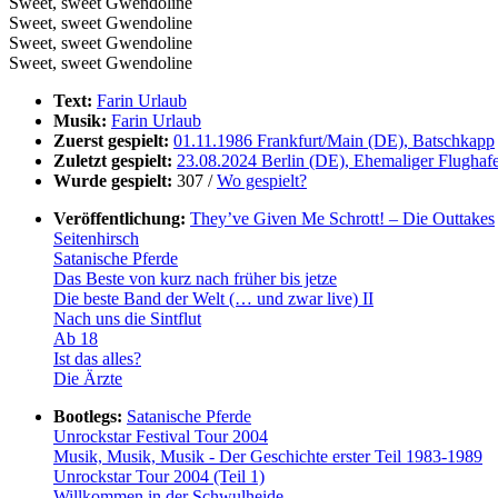
Sweet, sweet Gwendoline
Sweet, sweet Gwendoline
Sweet, sweet Gwendoline
Sweet, sweet Gwendoline
Text:
Farin Urlaub
Musik:
Farin Urlaub
Zuerst gespielt:
01.11.1986 Frankfurt/Main (DE), Batschkapp
Zuletzt gespielt:
23.08.2024 Berlin (DE), Ehemaliger Flughaf
Wurde gespielt:
307 /
Wo gespielt?
Veröffentlichung:
They’ve Given Me Schrott! – Die Outtakes
Seitenhirsch
Satanische Pferde
Das Beste von kurz nach früher bis jetze
Die beste Band der Welt (… und zwar live) II
Nach uns die Sintflut
Ab 18
Ist das alles?
Die Ärzte
Bootlegs:
Satanische Pferde
Unrockstar Festival Tour 2004
Musik, Musik, Musik - Der Geschichte erster Teil 1983-1989
Unrockstar Tour 2004 (Teil 1)
Willkommen in der Schwulheide