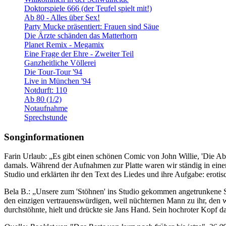
Doktorspiele 666 (der Teufel spielt mit!)
Ab 80 - Alles über Sex!
Party Mucke präsentiert: Frauen sind Säue
Die Ärzte schänden das Matterhorn
Planet Remix - Megamix
Eine Frage der Ehre - Zweiter Teil
Ganzheitliche Völlerei
Die Tour-Tour '94
Live in München '94
Notdurft: 110
Ab 80 (1/2)
Notaufnahme
Sprechstunde
Songinformationen
Farin Urlaub: „Es gibt einen schönen Comic von John Willie, 'Die Ab
damals. Während der Aufnahmen zur Platte waren wir ständig in einem
Studio und erklärten ihr den Text des Liedes und ihre Aufgabe: eroti
Bela B.: „Unsere zum 'Stöhnen' ins Studio gekommen angetrunkene S
den einzigen vertrauenswürdigen, weil nüchternen Mann zu ihr, den w
durchstöhnte, hielt und drückte sie Jans Hand. Sein hochroter Kopf d