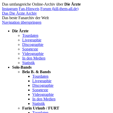
Das umfangreiche Online-Archiv über
Die Ärzte
Instagram
Fan-Hinweis
Forum (kill-them-all.de)
Das Die Ärzte Archiv
Das beste Fanarchiv der Welt
Navigation überspringen
Die Ärzte
Tourdaten
Livegraphie
Discographie
Songtexte
Videographie
In den Medien
Statistik
Solo-Bands
Bela B. & Bands
Tourdaten
Livegraphie
Discographie
Songtexte
Videographie
In den Medien
Statistik
Farin Urlaub / FURT
Tourdaten