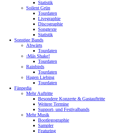
Statistik
Soilent Grün
Tourdaten
Livegraphie
Discographie
Songtexte
Statistik
Sonstige Bands
Abwärts
Tourdaten
¡Más Shake!
Tourdaten
Rainbirds
Tourdaten
Hagen Liebing
Tourdaten
Fänpedia
Mehr Auftritte
Besondere Konzerte & Gastauftritte
Weitere Termine
Support- und Festivalbands
Mehr Musik
Bootlegographie
Sampler
Featuring