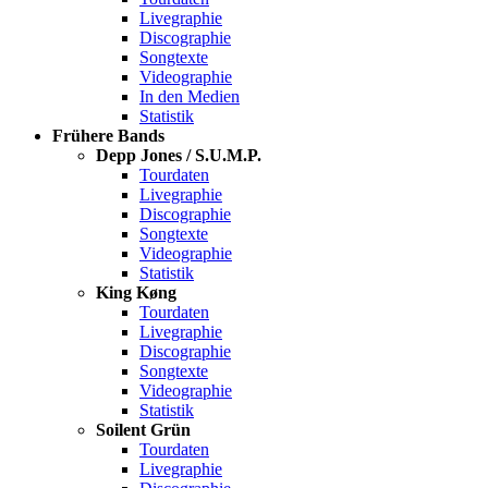
Livegraphie
Discographie
Songtexte
Videographie
In den Medien
Statistik
Frühere Bands
Depp Jones / S.U.M.P.
Tourdaten
Livegraphie
Discographie
Songtexte
Videographie
Statistik
King Køng
Tourdaten
Livegraphie
Discographie
Songtexte
Videographie
Statistik
Soilent Grün
Tourdaten
Livegraphie