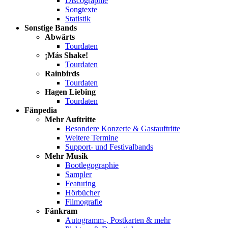
Discographie
Songtexte
Statistik
Sonstige Bands
Abwärts
Tourdaten
¡Más Shake!
Tourdaten
Rainbirds
Tourdaten
Hagen Liebing
Tourdaten
Fänpedia
Mehr Auftritte
Besondere Konzerte & Gastauftritte
Weitere Termine
Support- und Festivalbands
Mehr Musik
Bootlegographie
Sampler
Featuring
Hörbücher
Filmografie
Fänkram
Autogramm-, Postkarten & mehr