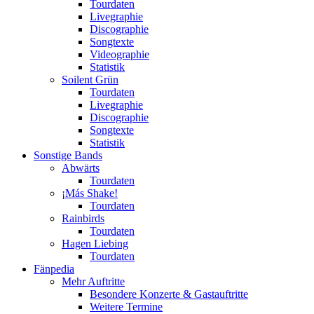
Tourdaten
Livegraphie
Discographie
Songtexte
Videographie
Statistik
Soilent Grün
Tourdaten
Livegraphie
Discographie
Songtexte
Statistik
Sonstige Bands
Abwärts
Tourdaten
¡Más Shake!
Tourdaten
Rainbirds
Tourdaten
Hagen Liebing
Tourdaten
Fänpedia
Mehr Auftritte
Besondere Konzerte & Gastauftritte
Weitere Termine