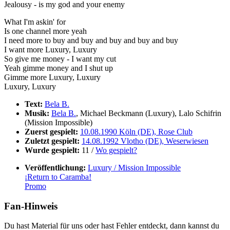
Jealousy - is my god and your enemy
What I'm askin' for
Is one channel more yeah
I need more to buy and buy and buy and buy and buy
I want more Luxury, Luxury
So give me money - I want my cut
Yeah gimme money and I shut up
Gimme more Luxury, Luxury
Luxury, Luxury
Text:
Bela B.
Musik:
Bela B.
, Michael Beckmann (Luxury), Lalo Schifrin
(Mission Impossible)
Zuerst gespielt:
10.08.1990 Köln (DE), Rose Club
Zuletzt gespielt:
14.08.1992 Vlotho (DE), Weserwiesen
Wurde gespielt:
11 /
Wo gespielt?
Veröffentlichung:
Luxury / Mission Impossible
¡Return to Caramba!
Promo
Fan-Hinweis
Du hast Material für uns oder hast Fehler entdeckt, dann kannst du