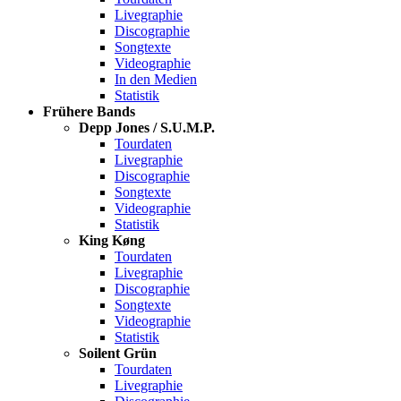
Livegraphie
Discographie
Songtexte
Videographie
In den Medien
Statistik
Frühere Bands
Depp Jones / S.U.M.P.
Tourdaten
Livegraphie
Discographie
Songtexte
Videographie
Statistik
King Køng
Tourdaten
Livegraphie
Discographie
Songtexte
Videographie
Statistik
Soilent Grün
Tourdaten
Livegraphie