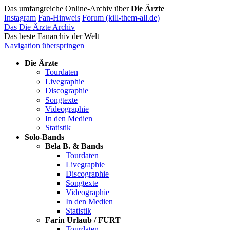
Das umfangreiche Online-Archiv über
Die Ärzte
Instagram
Fan-Hinweis
Forum (kill-them-all.de)
Das Die Ärzte Archiv
Das beste Fanarchiv der Welt
Navigation überspringen
Die Ärzte
Tourdaten
Livegraphie
Discographie
Songtexte
Videographie
In den Medien
Statistik
Solo-Bands
Bela B. & Bands
Tourdaten
Livegraphie
Discographie
Songtexte
Videographie
In den Medien
Statistik
Farin Urlaub / FURT
Tourdaten