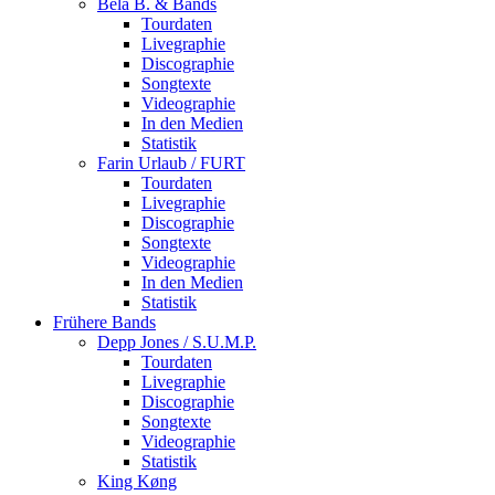
Bela B. & Bands
Tourdaten
Livegraphie
Discographie
Songtexte
Videographie
In den Medien
Statistik
Farin Urlaub / FURT
Tourdaten
Livegraphie
Discographie
Songtexte
Videographie
In den Medien
Statistik
Frühere Bands
Depp Jones / S.U.M.P.
Tourdaten
Livegraphie
Discographie
Songtexte
Videographie
Statistik
King Køng