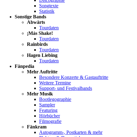
Discographie
Songtexte
Statistik
Sonstige Bands
Abwärts
Tourdaten
¡Más Shake!
Tourdaten
Rainbirds
Tourdaten
Hagen Liebing
Tourdaten
Fänpedia
Mehr Auftritte
Besondere Konzerte & Gastauftritte
Weitere Termine
Support- und Festivalbands
Mehr Musik
Bootlegographie
Sampler
Featuring
Hörbücher
Filmografie
Fänkram
Autogramm-, Postkarten & mehr